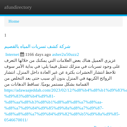
afundirectory
Togg
navi
Home
1
شركة كشف تسربات المياه بالقصيم
Internet
1166 days ago
asher2u50uzz2
عزيزي العميل هناك بعض العلامات التي يمكنك من خلالها التعرف
على وجود تسربات في منزلك تتمثل فيما يلي: في بداية الأمر سوف
تلاحظ انتشار الحشرات بكثرة عن غير العادة داخل المنزل. انتشار
الروائح الكريهة في المنزل بدون أي سبب حتى بعد التخلص من
القمامة بشكل مستمر يوميًا. تساقط الدهانات من
https://adawaajeddah.com/2023/02/12/%d8%b4%d8%b1%d9%83%
%d9%83%d8%b4%d9%81-
%d8%aa%d8%b3%d8%b1%d8%a8%d8%a7%d8%aa-
%d8%a7%d9%84%d9%85%d9%8a%d8%a7%d9%87-
%d8%a8%d8%a7%d9%84%d9%82%d8%b5%d9%8a%d9%85-
0546670011/