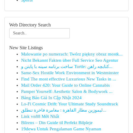
Sports
Web Directory Search
New Site Listings
Malowanie po numerach: Twórz piękny obraz mostk...
Nicht Bekannt Fakten über Full Service Seo Agentur
ساخت برنامه سینه با پایتن و Turtle: کتابچه راهن...
Same-Sex Hostile Work Environment in Westminster
Find The most effective Luxurious New Tasks in ...
Mail Order 420: Your Guide to Online Cannabis
Pamper Yourself: Aesthetic Salon & Bodywork ...
Bảng Báo Giá In Cập Nhật 2024
Lo-Fi Cosmic Drift: Your Ultimate Study Soundtrack
ليموزين مطار القاهرة : مغامرة فاخرة تنطلق...
Link vn88 Mới Nhất
Bilrens – Din Guide til Perfekt Bilpleje
19dewa Untuk Pengalaman Game Nyaman