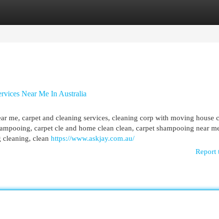
egories
Register
Login
vices Near Me In Australia
ar me, carpet and cleaning services, cleaning corp with moving house 
 shampooing, carpet cle and home clean clean, carpet shampooing near m
g cleaning, clean
https://www.askjay.com.au/
Report 