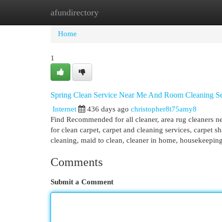
afundirectory
Home
New Site Listings
Add Site
Cat
Home
1
Spring Clean Service Near Me And Room Cleaning Ser
Internet
436 days ago
christopher8t75amy8
Find Recommended for all cleaner, area rug cleaners ne
for clean carpet, carpet and cleaning services, carpet
cleaning, maid to clean, cleaner in home, housekeepin
Comments
Submit a Comment