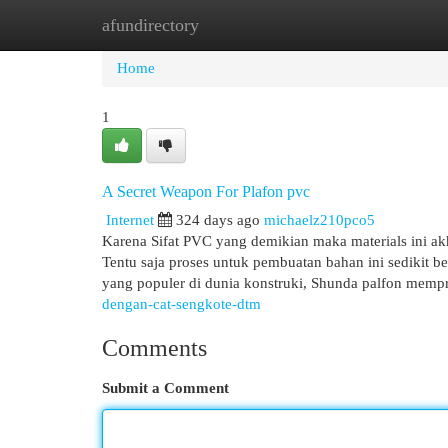
afundirectory
Home
New Site Listings
Add Site
Cat
Home
1
A Secret Weapon For Plafon pvc
Internet
324 days ago
michaelz210pco5
Karena Sifat PVC yang demikian maka materials ini ak
Tentu saja proses untuk pembuatan bahan ini sedikit 
yang populer di dunia konstruki, Shunda palfon memp
dengan-cat-sengkote-dtm
Comments
Submit a Comment