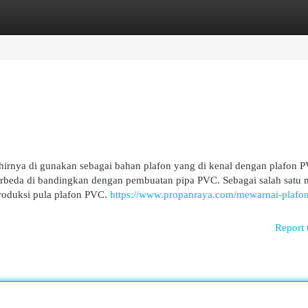
egories
Register
Login
hirnya di gunakan sebagai bahan plafon yang di kenal dengan plafon 
berbeda di bandingkan dengan pembuatan pipa PVC. Sebagai salah satu 
roduksi pula plafon PVC.
https://www.propanraya.com/mewarnai-plafo
Report 