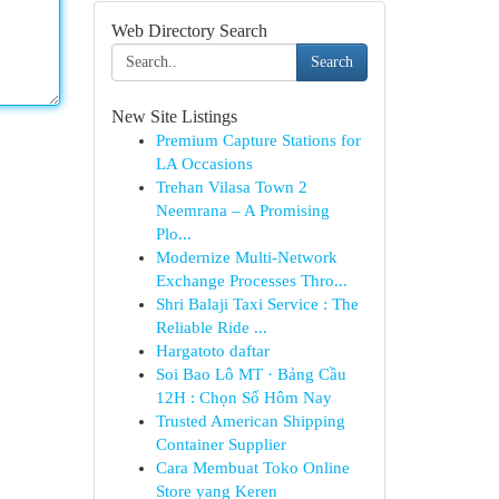
Web Directory Search
Search
New Site Listings
Premium Capture Stations for
LA Occasions
Trehan Vilasa Town 2
Neemrana – A Promising
Plo...
Modernize Multi-Network
Exchange Processes Thro...
Shri Balaji Taxi Service : The
Reliable Ride ...
Hargatoto daftar
Soi Bao Lô MT · Bảng Cầu
12H : Chọn Số Hôm Nay
Trusted American Shipping
Container Supplier
Cara Membuat Toko Online
Store yang Keren