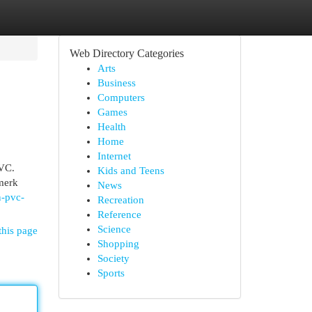
Web Directory Categories
Arts
Business
Computers
Games
Health
Home
Internet
PVC.
Kids and Teens
merk
News
n-pvc-
Recreation
Reference
Science
this page
Shopping
Society
Sports