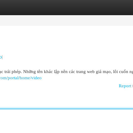
egories
Register
Login
o|
ạc trái phép. Những tên khác lập nên các trang web giả mạo, lôi cuốn n
.com/portal/home/video
Report 