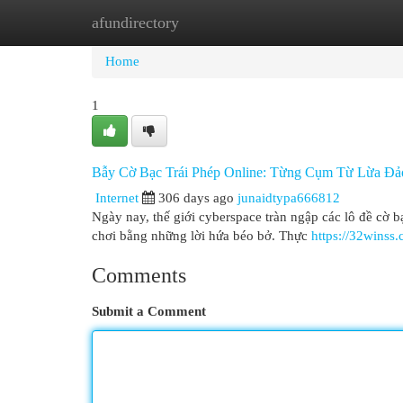
afundirectory
Home
New Site Listings
Add Site
Cat
Home
1
Bẫy Cờ Bạc Trái Phép Online: Từng Cụm Từ Lừa Đả
Internet
306 days ago
junaidtypa666812
Ngày nay, thế giới cyberspace tràn ngập các lô đề cờ b
chơi bằng những lời hứa béo bở. Thực
https://32winss
Comments
Submit a Comment