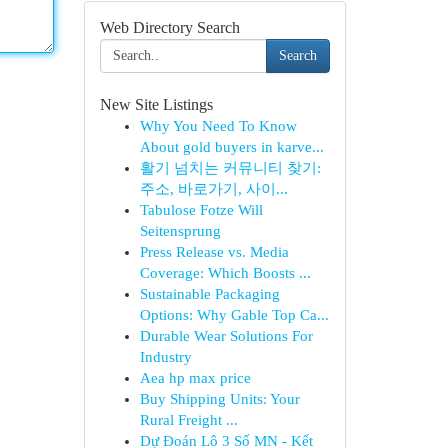
Web Directory Search
Search
New Site Listings
Why You Need To Know
About gold buyers in karve...
활기 넘치는 커뮤니티 찾기:
주소, 바로가기, 사이...
Tabulose Fotze Will
Seitensprung
Press Release vs. Media
Coverage: Which Boosts ...
Sustainable Packaging
Options: Why Gable Top Ca...
Durable Wear Solutions For
Industry
Aea hp max price
Buy Shipping Units: Your
Rural Freight ...
Dự Đoán Lô 3 Số MN - Kết