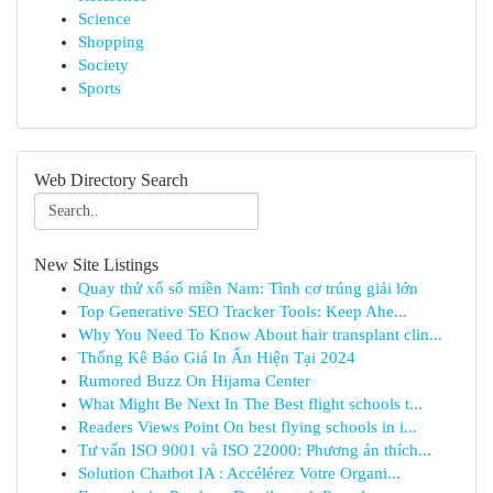
Science
Shopping
Society
Sports
Web Directory Search
New Site Listings
Quay thử xổ số miền Nam: Tình cơ trúng giải lớn
Top Generative SEO Tracker Tools: Keep Ahe...
Why You Need To Know About hair transplant clin...
Thống Kê Báo Giá In Ấn Hiện Tại 2024
Rumored Buzz On Hijama Center
What Might Be Next In The Best flight schools t...
Readers Views Point On best flying schools in i...
Tư vấn ISO 9001 và ISO 22000: Phương án thích...
Solution Chatbot IA : Accélérez Votre Organi...