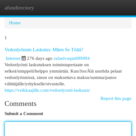
afundirectory
Togg
navi
Home
1
Vedonlyönnin Laskutus: Miten Se Töitä?
Internet
276 days ago
rafaelvnqm089994
Vedonlyönti laskutuksen toimintaperiaate on
selkeä/simppeli/helppo ymmärtää. Kun/Jos/Älä unohda pelaat
vedonlyönnissä, sinun on maksettava maksu/summa/panos
välittäjälle/yritykselle/sivustolle.
https://veikkaajille.com/vedonlyonti-laskuun/
Report this page
Comments
Submit a Comment