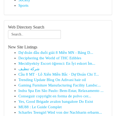
Society
Sports
Web Directory Search
New Site Listings
Dự đoán đầu đuôi giải 8 Miền MN - Bảng D...
Deciphering the World of THC Edibles
Mecidiyeköy Escort öğrenci: En İyi eskort İm...
شركة تنظيف
Cầu 8 MT · Lô Xiên Miền Bắc · Dự Đoán Chi T...
Trending Update Blog On Adivasi hair oil
Gaming Furniture Manufacturing Facility Landsc...
Indra Spa Em São Paulo: Bem-Estar, Relaxamento ...
Conseguir copyright en forma de polvo cer...
Yes, Good Brigade avalon bangalore Do Exist
MU88 : Le Guide Complet
Scharfes Teengirl Wird von der Nachbarin erbarm...