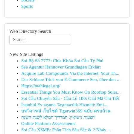
Society
Sports
Web Directory Search
New Site Listings
Soi Bộ Số 7777: Chìa Khóa Soi Cầu Tỷ Phú
Sea Agentur Hannover Grundlagen Erklärt
Acquire Lab Compounds Via the Internet: Your Th...
Der Schlaue Trick von E-Commerce Seo, über den ...
Https://mahlegal.org/
Essential Things You Must Know On Rooftop Solar...
Soi Cầu Chuyên Sâu · Cầu Lô 100: Giải Mã Chi Tiết
İstanbul Ev taşıma Taşımacılık Hizmeti: Emi...
บทวิจารณ์ เว็บไซต์ Tigerwin369 ฉบับ ครบถ้วน
הצעות נישואין: המדריך המלא לשנת השנה
Online Platform Assessments
Soi Cầu XSMB: Phân Tích Sâu Sắc & 2 Nháy ...