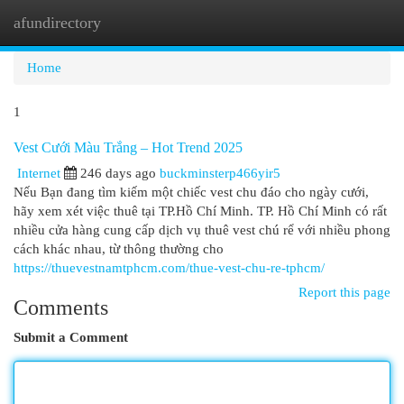
afundirectory
Togg
navi
Home
1
Vest Cưới Màu Trắng – Hot Trend 2025
Internet
246 days ago
buckminsterp466yir5
Nếu Bạn đang tìm kiếm một chiếc vest chu đáo cho ngày cưới,
hãy xem xét việc thuê tại TP.Hồ Chí Minh. TP. Hồ Chí Minh có rất
nhiều cửa hàng cung cấp dịch vụ thuê vest chú rể với nhiều phong
cách khác nhau, từ thông thường cho
https://thuevestnamtphcm.com/thue-vest-chu-re-tphcm/
Report this page
Comments
Submit a Comment