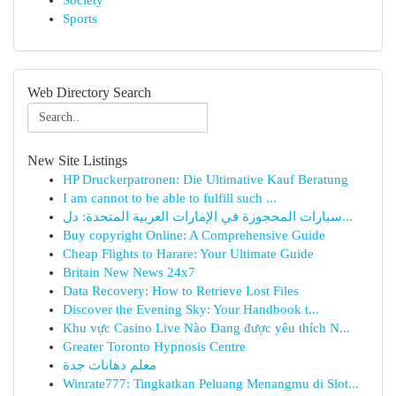
Society
Sports
Web Directory Search
New Site Listings
HP Druckerpatronen: Die Ultimative Kauf Beratung
I am cannot to be able to fulfill such ...
سيارات المحجوزة في الإمارات العربية المتحدة: دل...
Buy copyright Online: A Comprehensive Guide
Cheap Flights to Harare: Your Ultimate Guide
Britain New News 24x7
Data Recovery: How to Retrieve Lost Files
Discover the Evening Sky: Your Handbook t...
Khu vực Casino Live Nào Đang được yêu thích N...
Greater Toronto Hypnosis Centre
معلم دهانات جدة
Winrate777: Tingkatkan Peluang Menangmu di Slot...