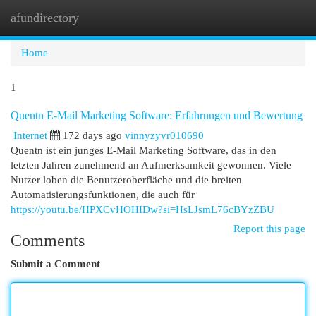
afundirectory
Togg
navi
Home
1
Quentn E-Mail Marketing Software: Erfahrungen und Bewertung
Internet
172 days ago
vinnyzyvr010690
Quentn ist ein junges E-Mail Marketing Software, das in den
letzten Jahren zunehmend an Aufmerksamkeit gewonnen. Viele
Nutzer loben die Benutzeroberfläche und die breiten
Automatisierungsfunktionen, die auch für
https://youtu.be/HPXCvHOHIDw?si=HsLJsmL76cBYzZBU
Report this page
Comments
Submit a Comment