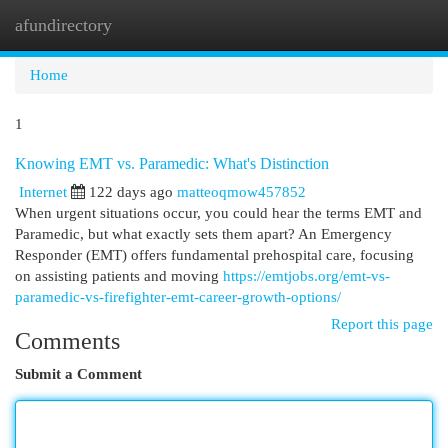
afundirectory
Togg
navi
Home
1
Knowing EMT vs. Paramedic: What's Distinction
Internet
122 days ago
matteoqmow457852
When urgent situations occur, you could hear the terms EMT and
Paramedic, but what exactly sets them apart? An Emergency
Responder (EMT) offers fundamental prehospital care, focusing
on assisting patients and moving
https://emtjobs.org/emt-vs-
paramedic-vs-firefighter-emt-career-growth-options/
Report this page
Comments
Submit a Comment