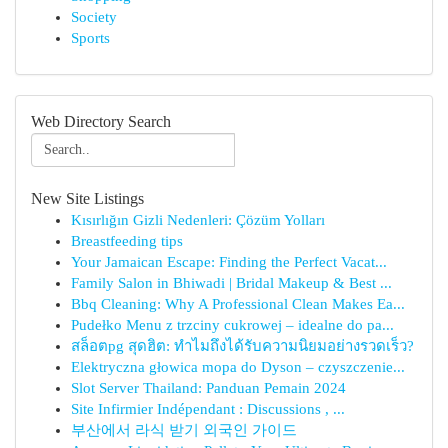
Society
Sports
Web Directory Search
New Site Listings
Kısırlığın Gizli Nedenleri: Çözüm Yolları
Breastfeeding tips
Your Jamaican Escape: Finding the Perfect Vacat...
Family Salon in Bhiwadi | Bridal Makeup & Best ...
Bbq Cleaning: Why A Professional Clean Makes Ea...
Pudełko Menu z trzciny cukrowej – idealne do pa...
สล็อตpg สุดฮิต: ทำไมถึงได้รับความนิยมอย่างรวดเร็ว?
Elektryczna głowica mopa do Dyson – czyszczenie...
Slot Server Thailand: Panduan Pemain 2024
Site Infirmier Indépendant : Discussions , ...
부산에서 라식 받기 외국인 가이드