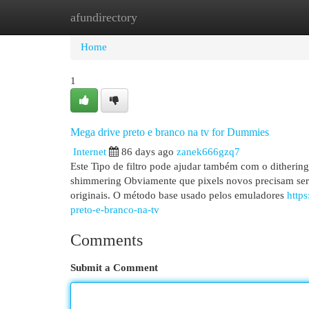
afundirectory
Home
New Site Listings
Add Site
Cat
Home
1
Mega drive preto e branco na tv for Dummies
Internet
86 days ago
zanek666gzq7
Este Tipo de filtro pode ajudar também com o ditherin
shimmering Obviamente que pixels novos precisam ser 
originais. O método base usado pelos emuladores
http
preto-e-branco-na-tv
Comments
Submit a Comment