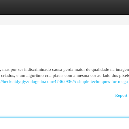
egories
Register
Login
g, mas por ser indiscriminado causa perda maior de qualidade na imagem
criados, e um algoritmo cria pixels com a mesma cor ao lado dos pixel
s://beckettdyqiy.vblogetin.com/47362936/5-simple-techniques-for-mega-
Report 