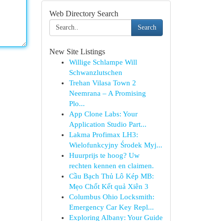
Web Directory Search
Search
New Site Listings
Willige Schlampe Will
Schwanzlutschen
Trehan Vilasa Town 2
Neemrana – A Promising
Plo...
App Clone Labs: Your
Application Studio Part...
Lakma Profimax LH3:
Wielofunkcyjny Środek Myj...
Huurprijs te hoog? Uw
rechten kennen en claimen.
Cầu Bạch Thủ Lô Kép MB:
Mẹo Chốt Kết quả Xiên 3
Columbus Ohio Locksmith:
Emergency Car Key Repl...
Exploring Albany: Your Guide