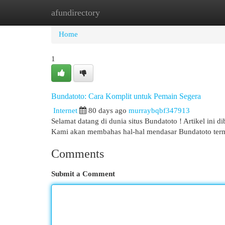
afundirectory
Home
New Site Listings
Add Site
Cat
Home
1
Bundatoto: Cara Komplit untuk Pemain Segera
Internet
80 days ago
murraybqbf347913
Selamat datang di dunia situs Bundatoto ! Artikel ini 
Kami akan membahas hal-hal mendasar Bundatoto te
Comments
Submit a Comment