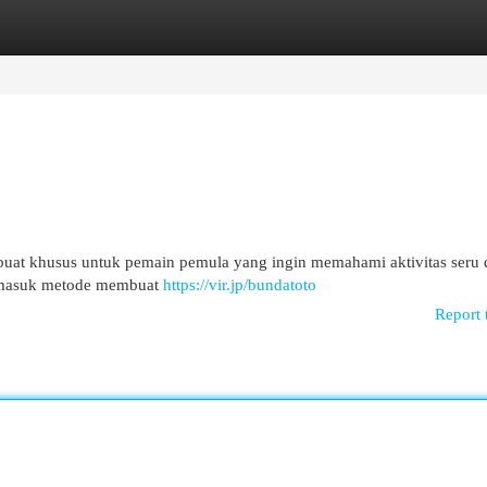
egories
Register
Login
dibuat khusus untuk pemain pemula yang ingin memahami aktivitas seru d
rmasuk metode membuat
https://vir.jp/bundatoto
Report 