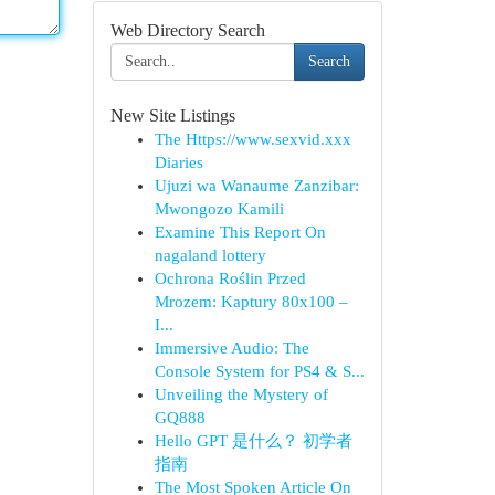
Web Directory Search
Search
New Site Listings
The Https://www.sexvid.xxx
Diaries
Ujuzi wa Wanaume Zanzibar:
Mwongozo Kamili
Examine This Report On
nagaland lottery
Ochrona Roślin Przed
Mrozem: Kaptury 80x100 –
I...
Immersive Audio: The
Console System for PS4 & S...
Unveiling the Mystery of
GQ888
Hello GPT 是什么？ 初学者
指南
The Most Spoken Article On