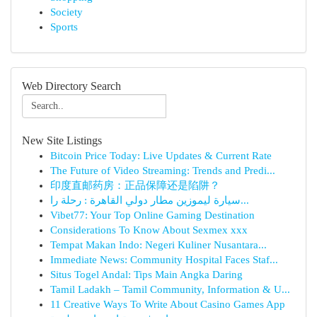
Society
Sports
Web Directory Search
New Site Listings
Bitcoin Price Today: Live Updates & Current Rate
The Future of Video Streaming: Trends and Predi...
印度直邮药房：正品保障还是陷阱？
سيارة ليموزين مطار دولي القاهرة : رحلة را...
Vibet77: Your Top Online Gaming Destination
Considerations To Know About Sexmex xxx
Tempat Makan Indo: Negeri Kuliner Nusantara...
Immediate News: Community Hospital Faces Staf...
Situs Togel Andal: Tips Main Angka Daring
Tamil Ladakh – Tamil Community, Information & U...
11 Creative Ways To Write About Casino Games App