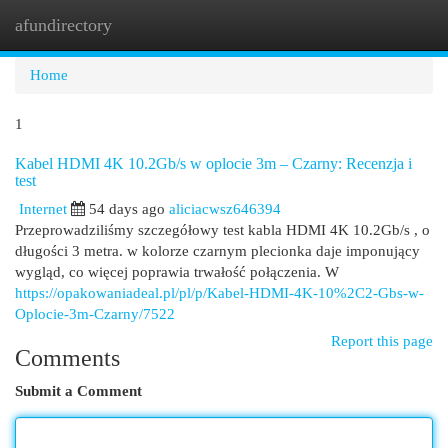
afundirectory
Togg
navi
Home
1
Kabel HDMI 4K 10.2Gb/s w oplocie 3m – Czarny: Recenzja i
test
Internet
54 days ago
aliciacwsz646394
Przeprowadziliśmy szczegółowy test kabla HDMI 4K 10.2Gb/s , o
długości 3 metra. w kolorze czarnym plecionka daje imponujący
wygląd, co więcej poprawia trwałość połączenia. W
https://opakowaniadeal.pl/pl/p/Kabel-HDMI-4K-10%2C2-Gbs-w-
Oplocie-3m-Czarny/7522
Report this page
Comments
Submit a Comment