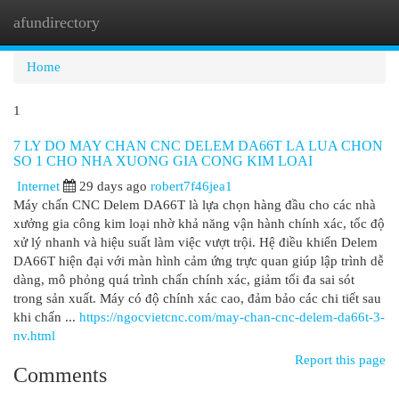
afundirectory
Togg
navi
Home
1
7 LY DO MAY CHAN CNC DELEM DA66T LA LUA CHON
SO 1 CHO NHA XUONG GIA CONG KIM LOAI
Internet
29 days ago
robert7f46jea1
Máy chấn CNC Delem DA66T là lựa chọn hàng đầu cho các nhà
xưởng gia công kim loại nhờ khả năng vận hành chính xác, tốc độ
xử lý nhanh và hiệu suất làm việc vượt trội. Hệ điều khiển Delem
DA66T hiện đại với màn hình cảm ứng trực quan giúp lập trình dễ
dàng, mô phỏng quá trình chấn chính xác, giảm tối đa sai sót
trong sản xuất. Máy có độ chính xác cao, đảm bảo các chi tiết sau
khi chấn ...
https://ngocvietcnc.com/may-chan-cnc-delem-da66t-3-
nv.html
Report this page
Comments